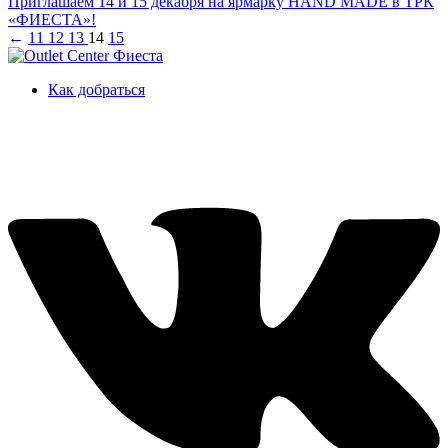
Приглашаем 14 и 15 декабря на ярмарку HAND MADE в ТРК
«ФИЕСТА»!
←
11
12
13
14
15
Как добраться