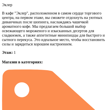
Эклер
В к
афе "Эклер"
, расположенном в самом сердце торгового
центра, на первом этаже, вы сможете отдохнуть на
уютных
диванчиках
после шопинга, наслаждаясь чашечкой
ароматного
кофе
. Мы предлагаем большой выбор
освежающего
мороженого
и изысканных
десертов
для
сладкоежек, а также аппетитные
минипиццы
для быстрого и
сытного перекуса. Это идеальное место, чтобы восстановить
силы и зарядиться хорошим настроением.
Этаж:
1
Магазин в категориях: